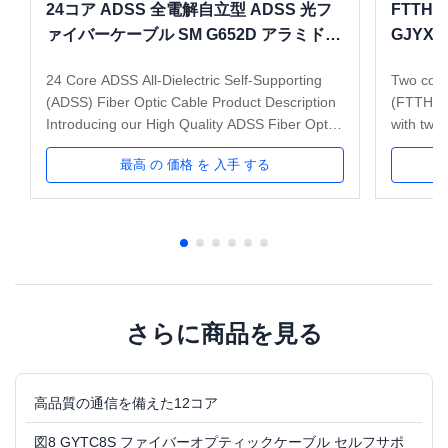
24コア ADSS 全電解自立型 ADSS 光フ
FTTH
ァイバーケーブル SM G652D アラミド繊
GJYXC
維
G657
24 Core ADSS All-Dielectric Self-Supporting
Two core
築
(ADSS) Fiber Optic Cable Product Description
(FTTH) ap
Introducing our High Quality ADSS Fiber Optic
with two 
Cable , designed to deliver reliable and
dielectr
最高 の 価格 を 入手 する
efficient communication across long distances.
reinforc
This 24 Core ADSS Cable utilizes Single Mode
LSZH oute
(SM) G652D fibers and is ...
is very li
さらに商品を見る
高品質の通信を備えた12コア
図8 GYTC8S ファイバーオプティックケーブル セルフサポ