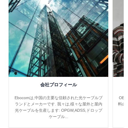
会社プロフィール
Ebocomは,中国の主要な信頼された光ケーブルブ
OE
ランドとメーカーです. 我々は,様々な屋外と屋内
料の
光ケーブルを生産します: OPGW,ADSS,ドロップ
ケーブル...