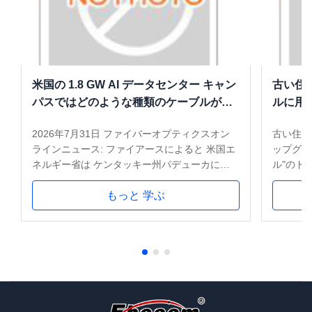
耐火性MGTSV 光ファイバーケーブル 地下24コアダブルジ
ャケット 防爆長距離通信
石炭鉱山 MGTSV 光ファイバーケーブル 48 コア 阻燃性 鉱
山 SM 直接埋葬された空中 遠隔通信
米国の 1.8 GW AI データセンター キャン
古い住
パスではどのような種類のケーブルが使
ルに用
耐火性MGTSV光ファイバーケーブル 144コアSM ストラン
用されるか
ディング・ローズ・チューブ 装甲式鉱山間通信
2026年7月31日 ファイバーオプティクスオン
古い住宅
ラインニュース: ファイアースによると 米国エ
ップグレ
MGTSV 鉱山ケーブル SM 12 コア 装甲型 G652D 阻燃性シ
ネルギー省は ケンタッキー州パデューカにあ
ル"のド
ールド 直埋装置 道路 トンネルシャフト
る 古いウラン濃縮工場を広大な新しいデータ
んだフラ
強い耐張性 ADSS 光ファイバーケーブル 8コアスパン 100
センターのキャンパスにこの動きは,世界のAIイ
もっと 学ぶ
る) は
200 300 シングルシェイプ PEジャケット 黒色
ノベーションをリードし,地元の経済を発展さ
ます.建
せることを目的としています. 資産管理会社と
同士の接
高品質のADSSファイバー光学ケーブル 屋外 g652d 12 24
開発者 ブルックフィールド エネルギーインフ
維配送箱
58 80コアヒロス シングルモードスパン 200 シングルPEジ
ラストラクチャ会社 ネクストエーラ エネルギ
GJYXC
ャケット
ー ビッグリバーズパワー ジャクソン・プー
特徴:ケ
チ・エネルギー協同組合1号機に変える計画に
鉄または
熱売の世界 ADSS 光ファイバーケーブル 屋外 g652d 16コア
関与しています.8GWのデータセンターキャン
追加的な
ヒロス シングルモードスパン 200 アラミッド糸 シングルPE