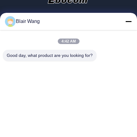
パスで 人工知能と高性能コンピューティング
ず,直接
ジャケット
の 作業負荷NextEra ...
設には,多
高速ADSS光ファイバーケーブル 屋外g652d 24コアヒロシ
家へ
わたしたち に つい て
製品
連絡 ください
地図
Blair Wang
ングルモードスペン 300 アラミド糸 双重PEジャケット
GJXH/GJFXH FTTHドロップケーブル 2コア G657A SM 室
©2024-2026 Shandong Yibo Optronics Technology Co., Ltd.. 権利がある 予
4:42 AM
内 FRP ストレングメンバー 黒色 LSZH ネットワークワイヤ
約した
2.0mmの3.0mm屋内光ファイバケーブル
Good day, what product are you looking for?
プライバシーポリシー
2.0mm 光ファイバーパッチケーブル