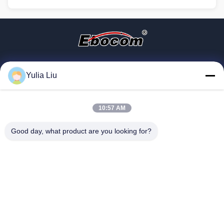
家へ
わたしたち に つい て
製品
連絡 ください
地図
Yulia Liu
©2024-2026 Shandong Yibo Optronics Technology Co., Ltd.. 権利がある 予
10:57 AM
約した
Good day, what product are you looking for?
プライバシーポリシー